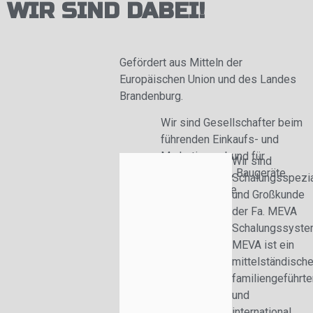
WIR SIND DABEI!
Gefördert aus Mitteln der
Europäischen Union und des Landes
Brandenburg.
Wir sind Gesellschafter beim
führenden Einkaufs- und
Marketingverbund für
Wir sind
Baumaschinen, Baugeräte
Schalungsspezia
und Werkzeuge.
und Großkunde
der Fa. MEVA
Schalungssyste
MEVA ist ein
mittelständische
familiengeführte
und
international